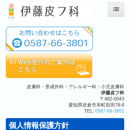
ホーム
当院について
初診の方へ
診療案内
施設、設備など
皮膚科・形成外科・アレルギー科・小児皮膚科
伊藤皮フ科
地図、交通案内
〒482-0043
愛知県岩倉市本町前田78-8
TEL:
0587-66-3801
リンク集
個人情報保護方針
個人情報保護方針