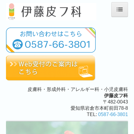
ホーム
当院について
初診の方へ
診療案内
施設、設備など
皮膚科・形成外科・アレルギー科・小児皮膚科
伊藤皮フ科
地図、交通案内
〒482-0043
愛知県岩倉市本町前田78-8
TEL:
0587-66-3801
リンク集
個人情報保護方針