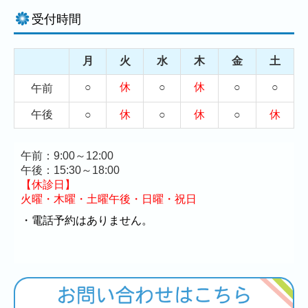
受付時間
月
火
水
木
金
土
○
休
○
休
○
○
午前
午後
○
休
○
休
○
休
午前：9:00～12:00
午後：15:30～18:00
【休診日】
火曜・木曜・土曜午後・日曜・祝日
・電話予約はありません。